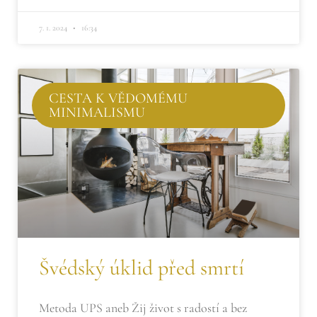
7. 1. 2024
16:34
CESTA K VĚDOMÉMU
MINIMALISMU
Švédský úklid před smrtí
Metoda UPS aneb Žij život s radostí a bez