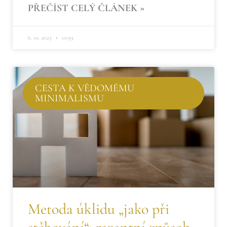
PŘEČÍST CELÝ ČLÁNEK »
6. 10. 2025
10:59
CESTA K VĚDOMÉMU
MINIMALISMU
Metoda úklidu „jako při