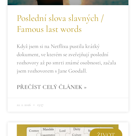
Poslední slova slavných /
Famous last words
Když jsem si na Netflixu pustila krátký
dokument, ve kterém se zveřejňují poslední
rozhovory až po smrti známé osobnosti, začala
jsem rozhovorem s Jane Goodall.
PŘEČÍST CELÝ ČLÁNEK »
22. 2. 2026
15:57
ŽIVOT