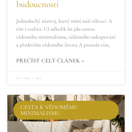
budoucností
Jednoduchý nástroj, který mění naši vibraci. A
tím i realitu. Už několik let jdu cestou
vědomého minimalismu, vědomého nakupování
a především vědomého života.A protože vím,
PŘEČÍST CELÝ ČLÁNEK »
17. 6. 2025
15:11
CESTA K VĚDOMÉMU
MINIMALISMU