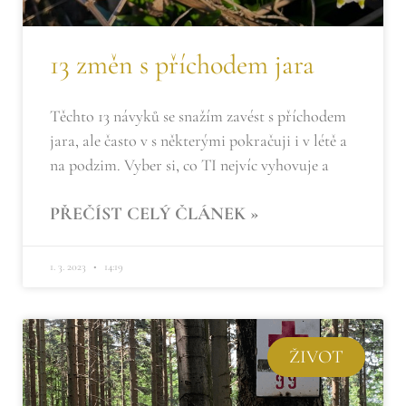
13 změn s příchodem jara
Těchto 13 návyků se snažím zavést s příchodem
jara, ale často v s některými pokračuji i v létě a
na podzim. Vyber si, co TI nejvíc vyhovuje a
PŘEČÍST CELÝ ČLÁNEK »
1. 3. 2023
14:19
ŽIVOT