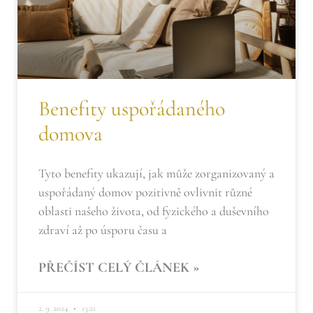
Benefity uspořádaného
domova
Tyto benefity ukazují, jak může zorganizovaný a
uspořádaný domov pozitivně ovlivnit různé
oblasti našeho života, od fyzického a duševního
zdraví až po úsporu času a
PŘEČÍST CELÝ ČLÁNEK »
2. 9. 2024
13:21