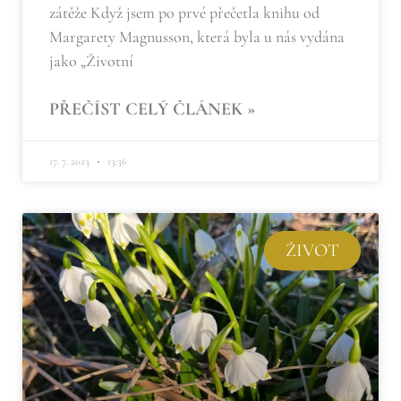
zátěže Když jsem po prvé přečetla knihu od
Margarety Magnusson, která byla u nás vydána
jako „Životní
PŘEČÍST CELÝ ČLÁNEK »
17. 7. 2023
13:36
ŽIVOT