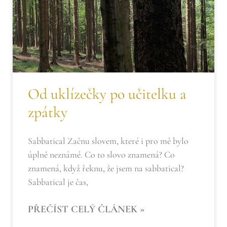
Od uklízečky po učitelku a
zpátky
Sabbatical Začnu slovem, které i pro mě bylo
úplně neznámé. Co to slovo znamená? Co
znamená, když řeknu, že jsem na sabbatical?
Sabbatical je čas,
PŘEČÍST CELÝ ČLÁNEK »