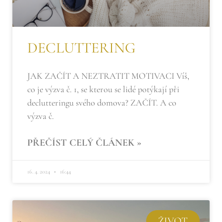
DECLUTTERING
JAK ZAČÍT A NEZTRATIT MOTIVACI Víš,
co je výzva č. 1, se kterou se lidé potýkají při
declutteringu svého domova? ZAČÍT. A co
výzva č.
PŘEČÍST CELÝ ČLÁNEK »
16. 4. 2024
16:44
ŽIVOT