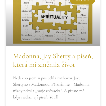
Madonna, Jay Shetty a píseň,
která mi změnila život
Nedávno jsem si poslechla rozhovor Jaye
Shettyho s Madonnou. Přiznám se – Madonna
nikdy nebyla „moje zpěvačka“. A přesto mě
kdysi jedna její píseň, You’ll