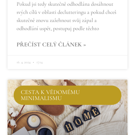
Pokud jsi tedy skutečně odhodlána dosáhnout
svých cílů v oblasti declutteringu a pokud chceš
skutečně znovu zažehnout svůj zápal a
odhodlání uspět, postupuj podle těchto
PŘEČÍST CELÝ ČLÁNEK »
16. 4. 2024
17:14
CESTA K VĚDOMÉMU
MINIMALISMU