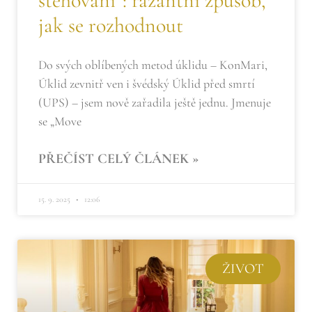
stěhování“: razantní způsob,
jak se rozhodnout
Do svých oblíbených metod úklidu – KonMari,
Úklid zevnitř ven i švédský Úklid před smrtí
(UPS) – jsem nově zařadila ještě jednu. Jmenuje
se „Move
PŘEČÍST CELÝ ČLÁNEK »
15. 9. 2025
12:06
ŽIVOT