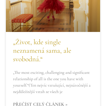
„Život, kde single
neznamená sama, ale
svobodná.“
„The most exciting, challenging and significant
relationship of all is the one you have with
yourself.“(Ten nejvíc vzrušující, nejnáročnější a
nejdůležitější vztah ze všech je
PŘEČÍST CELÝ ČLÁNEK »