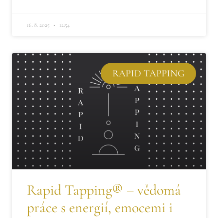
16. 8. 2025
12:54
RAPID TAPPING
Rapid Tapping® – vědomá
práce s energií, emocemi i