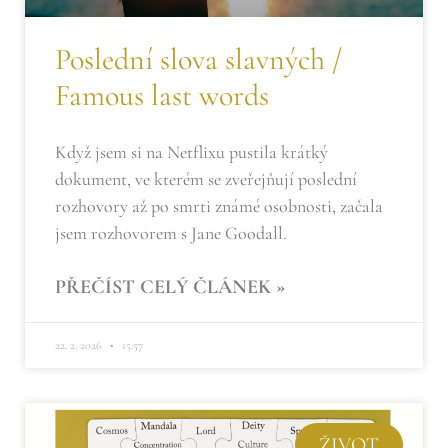
Poslední slova slavných /
Famous last words
Když jsem si na Netflixu pustila krátký
dokument, ve kterém se zveřejňují poslední
rozhovory až po smrti známé osobnosti, začala
jsem rozhovorem s Jane Goodall.
PŘEČÍST CELÝ ČLÁNEK »
22. 2. 2026
15:57
ŽIVOT