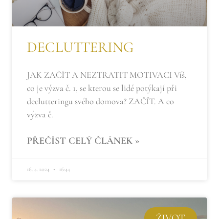
DECLUTTERING
JAK ZAČÍT A NEZTRATIT MOTIVACI Víš,
co je výzva č. 1, se kterou se lidé potýkají při
declutteringu svého domova? ZAČÍT. A co
výzva č.
PŘEČÍST CELÝ ČLÁNEK »
16. 4. 2024
16:44
ŽIVOT