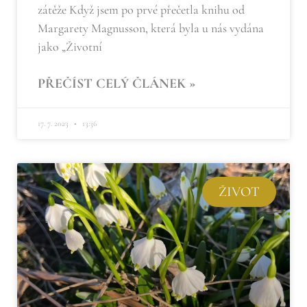
zátěže Když jsem po prvé přečetla knihu od
Margarety Magnusson, která byla u nás vydána
jako „Životní
PŘEČÍST CELÝ ČLÁNEK »
17. 7. 2023
13:36
ŽIVOT