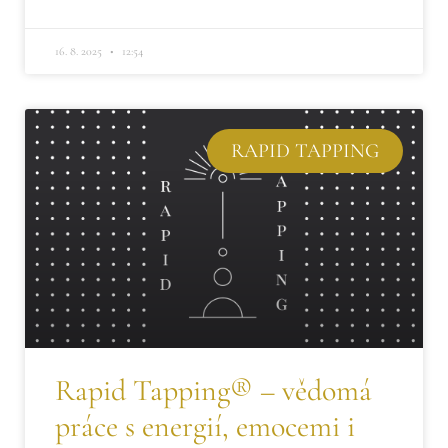
16. 8. 2025
12:54
RAPID TAPPING
Rapid Tapping® – vědomá
práce s energií, emocemi i