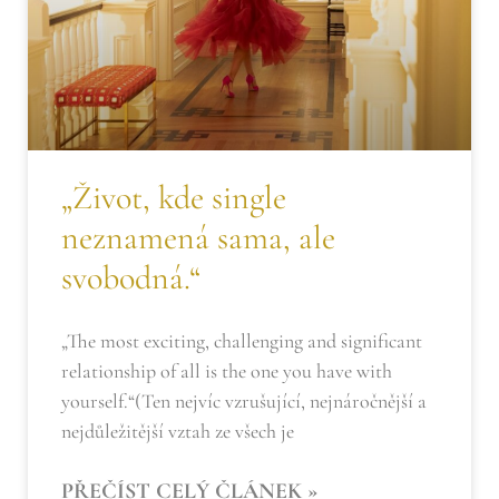
„Život, kde single
neznamená sama, ale
svobodná.“
„The most exciting, challenging and significant
relationship of all is the one you have with
yourself.“(Ten nejvíc vzrušující, nejnáročnější a
nejdůležitější vztah ze všech je
PŘEČÍST CELÝ ČLÁNEK »