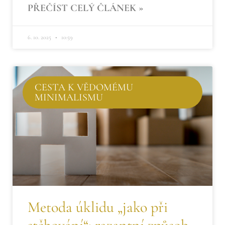
PŘEČÍST CELÝ ČLÁNEK »
6. 10. 2025
10:59
CESTA K VĚDOMÉMU
MINIMALISMU
Metoda úklidu „jako při