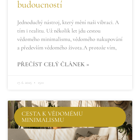
budoucností
Jednoduchý nástroj, který mění naši vibraci. A
tím i realitu. Už několik let jdu cestou
vědomého minimalismu, vědomého nakupování
a především vědomého života.A protože vím,
PŘEČÍST CELÝ ČLÁNEK »
17. 6. 2025
15:11
CESTA K VĚDOMÉMU
MINIMALISMU