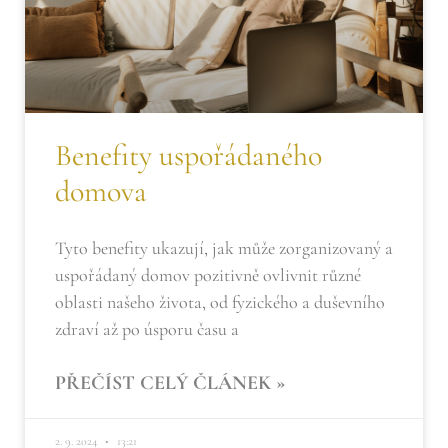
Benefity uspořádaného
domova
Tyto benefity ukazují, jak může zorganizovaný a
uspořádaný domov pozitivně ovlivnit různé
oblasti našeho života, od fyzického a duševního
zdraví až po úsporu času a
PŘEČÍST CELÝ ČLÁNEK »
2. 9. 2024
13:21