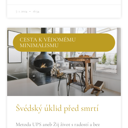
7. 1. 2024
16:34
CESTA K VĚDOMÉMU
MINIMALISMU
Švédský úklid před smrtí
Metoda UPS aneb Žij život s radostí a bez