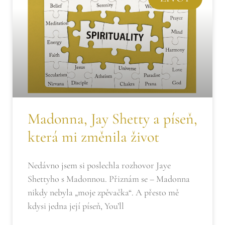
Madonna, Jay Shetty a píseň,
která mi změnila život
Nedávno jsem si poslechla rozhovor Jaye
Shettyho s Madonnou. Přiznám se – Madonna
nikdy nebyla „moje zpěvačka“. A přesto mě
kdysi jedna její píseň, You’ll