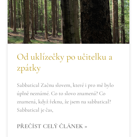
Od uklízečky po učitelku a
zpátky
Sabbatical Začnu slovem, které i pro mě bylo
úplně neznámé. Co to slovo znamená? Co
znamená, když řeknu, že jsem na sabbatical?
Sabbatical je čas,
PŘEČÍST CELÝ ČLÁNEK »