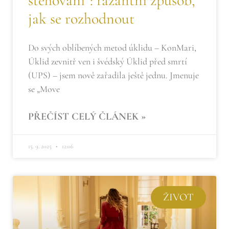
stěhování“: razantní způsob,
jak se rozhodnout
Do svých oblíbených metod úklidu – KonMari,
Úklid zevnitř ven i švédský Úklid před smrtí
(UPS) – jsem nově zařadila ještě jednu. Jmenuje
se „Move
PŘEČÍST CELÝ ČLÁNEK »
15. 9. 2025
12:06
ŽIVOT