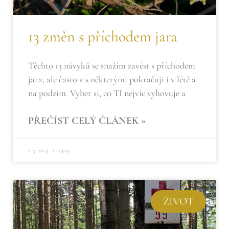
13 změn s příchodem jara
Těchto 13 návyků se snažím zavést s příchodem
jara, ale často v s některými pokračuji i v létě a
na podzim. Vyber si, co TI nejvíc vyhovuje a
PŘEČÍST CELÝ ČLÁNEK »
1. 3. 2023
14:19
ŽIVOT