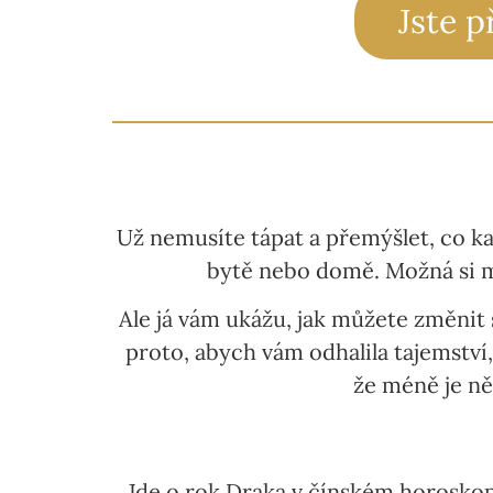
Jste p
Už nemusíte tápat a přemýšlet, co k
bytě nebo domě. Možná si my
Ale já vám ukážu, jak můžete změnit 
proto, abych vám odhalila tajemství
že méně je n
Jde o rok Draka v čínském horoskopu