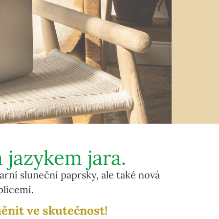
 jazykem jara.
jarní sluneční paprsky, ale také nová
plícemi.
ěnit ve skutečnost!