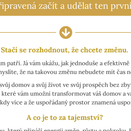
řipravená začít a udělat ten prvn
Stačí se rozhodnout, že chcete změnu.
am patří. Já vám ukážu, jak jednoduše a efektivn
slíte, že na takovou změnu nebudete mít čas ne
svůj domov a svůj život ve svůj prospěch bez zby
, které vám umožní transformovat váš domov a vá
ěkdy více a že uspořádaný prostor znamená uspo
A co je to za tajemství?
, který přináší energii změn, růstu a pokroku. 