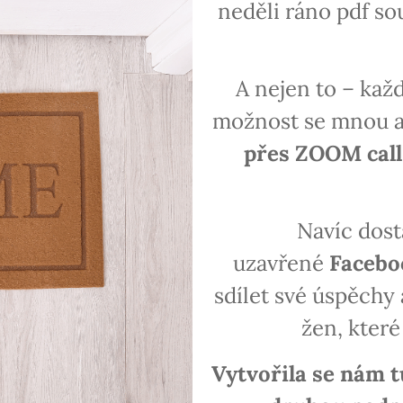
neděli ráno pdf so
A nejen to – kaž
možnost se mnou a
přes ZOOM call
Navíc dost
uzavřené
Facebo
sdílet své úspěchy
žen, které
Vytvořila se nám t