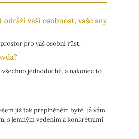
 odráží vaši osobnost, vaše sny
prostor pro váš osobní růst.
ravda?
ýt všechno jednoduché, a nakonec to
vašem již tak přeplněném bytě. Já vám
em
, s jemným vedením a konkrétními