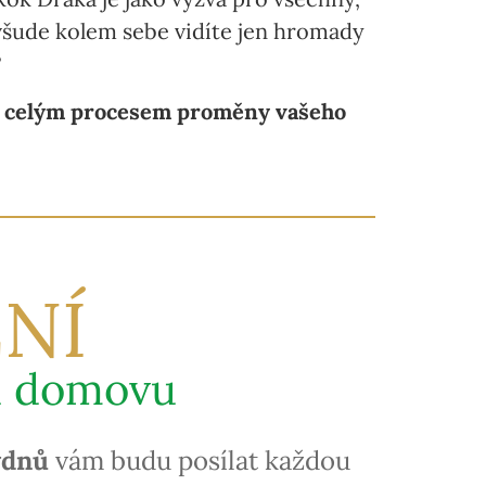
ž všude kolem sebe vidíte jen hromady
?
em celým procesem proměny vašeho
NÍ
u domovu
ýdnů
vám budu posílat každou