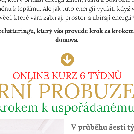
měnu k lepšímu. Ale jak tuto energii využít, kdy
věcí, které vám zabírají prostor a ubírají energii
declutteringu, který vás provede krok za krok
domova.
ONLINE KURZ 6 TÝDNŮ
ARNÍ PROBUZE
 krokem k uspořádaném
V průběhu šesti t