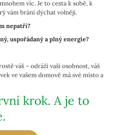
o mnohem víc. Je to cesta k sobě, k
ý vám brání dýchat volněji.
am nepatří?
lný, uspořádaný a plný energie?
ostě váš – odráží vaši osobnost, váš
 prvek ve vašem domově má své místo a
ní krok. A je to
e.