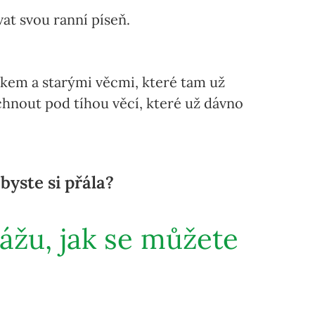
ívat svou ranní píseň.
ádkem a starými věcmi, které tam už
chnout pod tíhou věcí, které už dávno
byste si přála?
ážu, jak se můžete