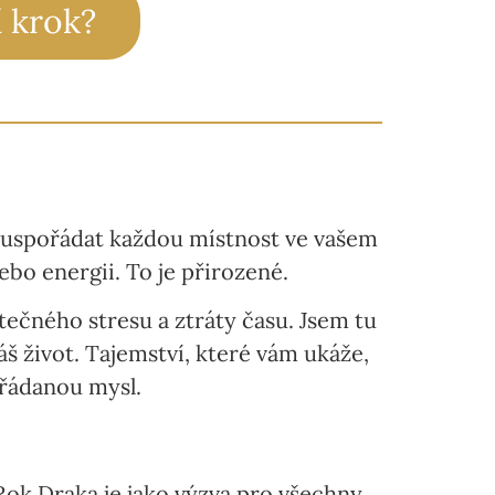
í krok?
ě uspořádat každou místnost ve vašem
bo energii. To je přirozené.
tečného stresu a ztráty času. Jsem tu
š život. Tajemství, které vám ukáže,
řádanou mysl.
Rok Draka je jako výzva pro všechny,