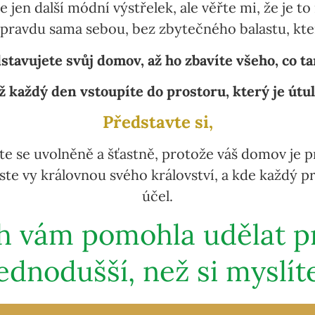
e jen další módní výstřelek, ale věřte mi, že je t
pravdu sama sebou, bez zbytečného balastu, kter
dstavujete svůj domov, až ho zbavíte všeho, co t
yž každý den vstoupíte do prostoru, který je útu
Představte si,
te se uvolněně a šťastně, protože váš domov je pr
e jste vy královnou svého království, a kde každý
účel.
h vám pomohla udělat prv
ednodušší, než si myslít